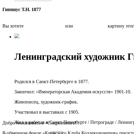
Гиппиус Т.Н. 1877
Вы хотите
Бесплатно оценить
или
Быстро продать
картину это
Ленинградский художник 
Родился в Санкт-Петербургe в 1877.
Закончил: «Императорская Академия искусств» 1901-10.
Живописец, художник-график.
Участвовал в выставках с 1905.
Жил и работал в Санкт-Петербурге / Петрограде / Ленингр
Добро пожаловать в «Соцреализм»!
В обменном фонде «Киевского Клуба Коллекционеров» предста