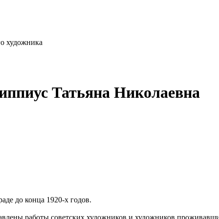
го художника
Гиппиус Татьяна Николаевна
аде до конца 1920-х годов.
влены работы советских художников и художников проживавших