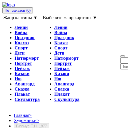
Нет заказов
(0)
Жанр картины ▼
Выберите жанр картины ▼
Ленин
Ленин
Война
Война
Праздник
Праздник
Колхоз
Колхоз
Спорт
Спорт
Дети
Дети
Натюрморт
Натюрморт
Портрет
Портрет
Пейзаж
Пейзаж
Казаки
Казаки
Ню
Ню
Авангард
Авангард
Сказка
Сказка
Плакат
Плакат
Скульптура
Скульптура
Главная
>
Художники
>
Гиппиус Т.Н. 1877