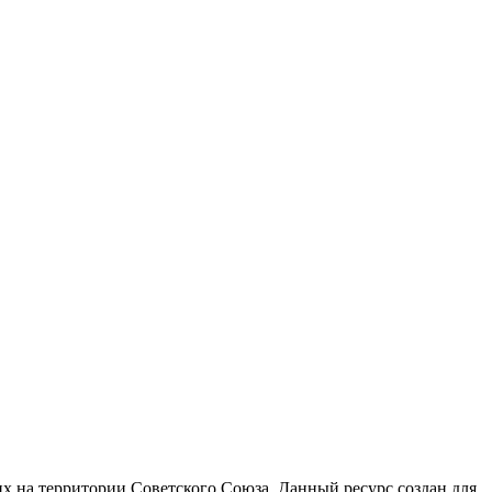
 на территории Советского Союза. Данный ресурс создан для