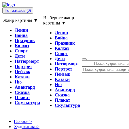
Нет заказов
(0)
Выберите жанр
Жанр картины ▼
картины ▼
Ленин
Ленин
Война
Война
Праздник
Праздник
Колхоз
Колхоз
Спорт
Спорт
Дети
Дети
Натюрморт
Натюрморт
Портрет
Портрет
Пейзаж
Пейзаж
Казаки
Казаки
Ню
Ню
Авангард
Авангард
Сказка
Сказка
Плакат
Плакат
Скульптура
Скульптура
Главная
>
Художники
>