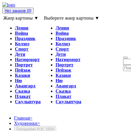
Нет заказов
(0)
Жанр картины ▼
Выберите жанр картины ▼
Ленин
Ленин
Война
Война
Праздник
Праздник
Колхоз
Колхоз
Спорт
Спорт
Дети
Дети
Натюрморт
Натюрморт
Портрет
Портрет
Пейзаж
Пейзаж
Казаки
Казаки
Ню
Ню
Авангард
Авангард
Сказка
Сказка
Плакат
Плакат
Скульптура
Скульптура
Главная
>
Художники
>
Голошубин Н.И. 1919