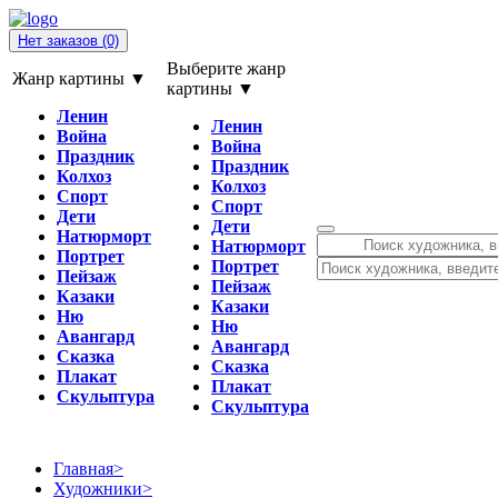
Нет заказов
(0)
Выберите жанр
Жанр картины ▼
картины ▼
Ленин
Ленин
Война
Война
Праздник
Праздник
Колхоз
Колхоз
Спорт
Спорт
Дети
Дети
Натюрморт
Натюрморт
Портрет
Портрет
Пейзаж
Пейзаж
Казаки
Казаки
Ню
Ню
Авангард
Авангард
Сказка
Сказка
Плакат
Плакат
Скульптура
Скульптура
Главная
>
Художники
>