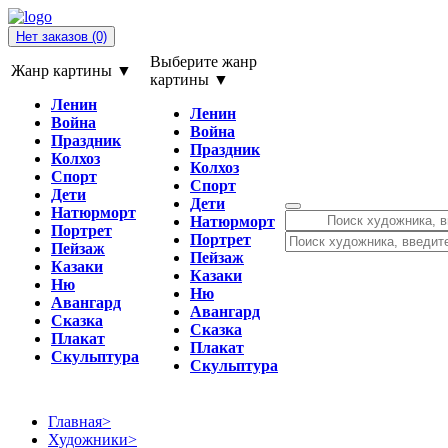
Нет заказов
(0)
Выберите жанр
Жанр картины ▼
картины ▼
Ленин
Ленин
Война
Война
Праздник
Праздник
Колхоз
Колхоз
Спорт
Спорт
Дети
Дети
Натюрморт
Натюрморт
Портрет
Портрет
Пейзаж
Пейзаж
Казаки
Казаки
Ню
Ню
Авангард
Авангард
Сказка
Сказка
Плакат
Плакат
Скульптура
Скульптура
Главная
>
Художники
>