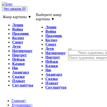
Нет заказов
(0)
Выберите жанр
Жанр картины ▼
картины ▼
Ленин
Ленин
Война
Война
Праздник
Праздник
Колхоз
Колхоз
Спорт
Спорт
Дети
Дети
Натюрморт
Натюрморт
Портрет
Портрет
Пейзаж
Пейзаж
Казаки
Казаки
Ню
Ню
Авангард
Авангард
Сказка
Сказка
Плакат
Плакат
Скульптура
Скульптура
Главная
>
Художники
>