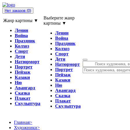
Нет заказов
(0)
Выберите жанр
Жанр картины ▼
картины ▼
Ленин
Ленин
Война
Война
Праздник
Праздник
Колхоз
Колхоз
Спорт
Спорт
Дети
Дети
Натюрморт
Натюрморт
Портрет
Портрет
Пейзаж
Пейзаж
Казаки
Казаки
Ню
Ню
Авангард
Авангард
Сказка
Сказка
Плакат
Плакат
Скульптура
Скульптура
Главная
>
Художники
>