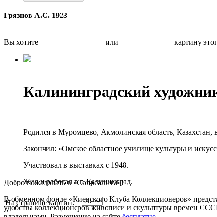
Грязнов А.С. 1923
Вы хотите
Бесплатно оценить
или
Быстро продать
картину это
Калининградский художник
Родился в Муромцево, Акмолинская область, Казахстан, в
Закончил: «Омское областное училище культуры и искусс
Участвовал в выставках с 1948.
Жил и работал в г. Калининград.
Добро пожаловать в «Соцреализм»!
В обменном фонде «Киевского Клуба Коллекционеров» предста
На странице картин:
удобства коллекционеров живописи и скульптуры времен СССР.
владельцами. Размещение на сайте
бесплатно
.