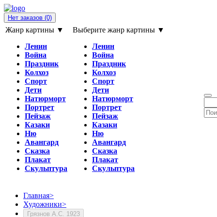
Нет заказов
(0)
Жанр картины ▼
Выберите жанр картины ▼
Ленин
Ленин
Война
Война
Праздник
Праздник
Колхоз
Колхоз
Спорт
Спорт
Дети
Дети
Натюрморт
Натюрморт
Портрет
Портрет
Пейзаж
Пейзаж
Казаки
Казаки
Ню
Ню
Авангард
Авангард
Сказка
Сказка
Плакат
Плакат
Скульптура
Скульптура
Главная
>
Художники
>
Грязнов А.С. 1923