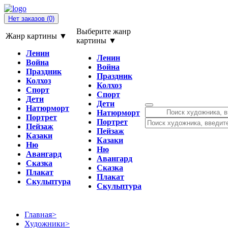
Нет заказов
(0)
Выберите жанр
Жанр картины ▼
картины ▼
Ленин
Ленин
Война
Война
Праздник
Праздник
Колхоз
Колхоз
Спорт
Спорт
Дети
Дети
Натюрморт
Натюрморт
Портрет
Портрет
Пейзаж
Пейзаж
Казаки
Казаки
Ню
Ню
Авангард
Авангард
Сказка
Сказка
Плакат
Плакат
Скульптура
Скульптура
Главная
>
Художники
>