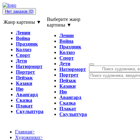
Нет заказов
(0)
Выберите жанр
Жанр картины ▼
картины ▼
Ленин
Ленин
Война
Война
Праздник
Праздник
Колхоз
Колхоз
Спорт
Спорт
Дети
Дети
Натюрморт
Натюрморт
Портрет
Портрет
Пейзаж
Пейзаж
Казаки
Казаки
Ню
Ню
Авангард
Авангард
Сказка
Сказка
Плакат
Плакат
Скульптура
Скульптура
Главная
>
Художники
>