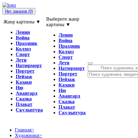
Нет заказов
(0)
Выберите жанр
Жанр картины ▼
картины ▼
Ленин
Ленин
Война
Война
Праздник
Праздник
Колхоз
Колхоз
Спорт
Спорт
Дети
Дети
Натюрморт
Натюрморт
Портрет
Портрет
Пейзаж
Пейзаж
Казаки
Казаки
Ню
Ню
Авангард
Авангард
Сказка
Сказка
Плакат
Плакат
Скульптура
Скульптура
Главная
>
Художники
>