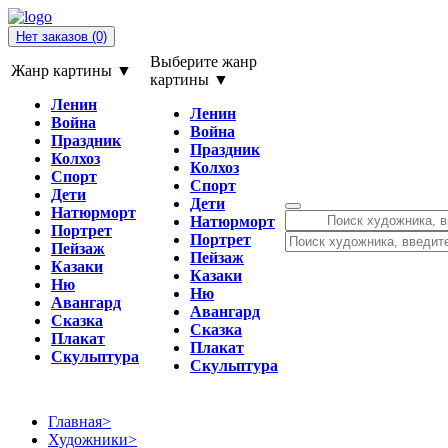
Нет заказов
(0)
Выберите жанр
Жанр картины ▼
картины ▼
Ленин
Ленин
Война
Война
Праздник
Праздник
Колхоз
Колхоз
Спорт
Спорт
Дети
Дети
Натюрморт
Натюрморт
Портрет
Портрет
Пейзаж
Пейзаж
Казаки
Казаки
Ню
Ню
Авангард
Авангард
Сказка
Сказка
Плакат
Плакат
Скульптура
Скульптура
Главная
>
Художники
>