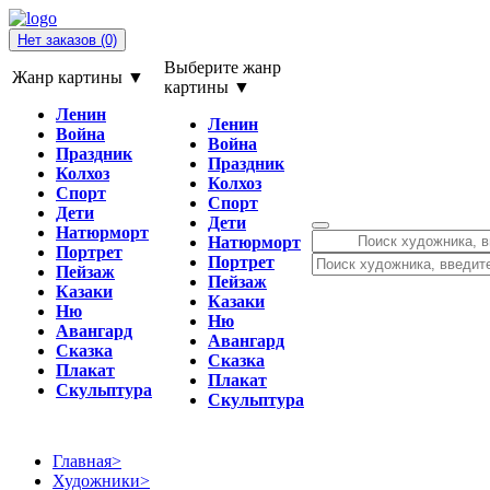
Нет заказов
(0)
Выберите жанр
Жанр картины ▼
картины ▼
Ленин
Ленин
Война
Война
Праздник
Праздник
Колхоз
Колхоз
Спорт
Спорт
Дети
Дети
Натюрморт
Натюрморт
Портрет
Портрет
Пейзаж
Пейзаж
Казаки
Казаки
Ню
Ню
Авангард
Авангард
Сказка
Сказка
Плакат
Плакат
Скульптура
Скульптура
Главная
>
Художники
>