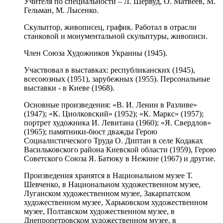
Учителя по специальности – Л. Шервуд, О. Матвеев, М.
Гельман, М. Лысенко.
Скульптор, живописец, график. Работал в отрасли
станковой и монументальной скульптуры, живописи.
Член Союза Художников Украины (1945).
Участвовал в выставках: республиканских (1945),
всесоюзных (1951), зарубежных (1955). Персональные
выставки - в Киеве (1968).
Основные произведения: «В. И. Ленин в Разливе»
(1947); «К. Циолковский» (1952); «К. Маркс» (1957);
портрет художника И. Левитана (1960); «Я. Свердлов»
(1965); памятники-бюст дважды Герою
Социалистического Труда О. Диптан в селе Кодаках
Васильковского района Киевской области (1959), Герою
Советского Союза Я. Батюку в Нежине (1967) и другие.
Произведения хранятся в Национальном музее Т.
Шевченко, в Национальном художественном музее,
Луганском художественном музее, Закарпатском
художественном музее, Харьковском художественном
музее, Полтавском художественном музее, в
Днепропетровском художественном музее, в