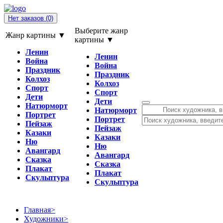
Нет заказов
(0)
Выберите жанр
Жанр картины ▼
картины ▼
Ленин
Ленин
Война
Война
Праздник
Праздник
Колхоз
Колхоз
Спорт
Спорт
Дети
Дети
Натюрморт
Натюрморт
Портрет
Портрет
Пейзаж
Пейзаж
Казаки
Казаки
Ню
Ню
Авангард
Авангард
Сказка
Сказка
Плакат
Плакат
Скульптура
Скульптура
Главная
>
Художники
>