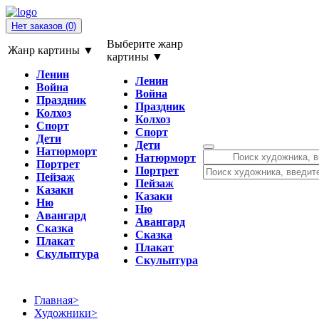
Нет заказов
(0)
Выберите жанр
Жанр картины ▼
картины ▼
Ленин
Ленин
Война
Война
Праздник
Праздник
Колхоз
Колхоз
Спорт
Спорт
Дети
Дети
Натюрморт
Натюрморт
Портрет
Портрет
Пейзаж
Пейзаж
Казаки
Казаки
Ню
Ню
Авангард
Авангард
Сказка
Сказка
Плакат
Плакат
Скульптура
Скульптура
Главная
>
Художники
>