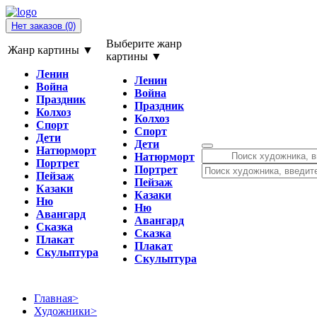
Нет заказов
(0)
Выберите жанр
Жанр картины ▼
картины ▼
Ленин
Ленин
Война
Война
Праздник
Праздник
Колхоз
Колхоз
Спорт
Спорт
Дети
Дети
Натюрморт
Натюрморт
Портрет
Портрет
Пейзаж
Пейзаж
Казаки
Казаки
Ню
Ню
Авангард
Авангард
Сказка
Сказка
Плакат
Плакат
Скульптура
Скульптура
Главная
>
Художники
>