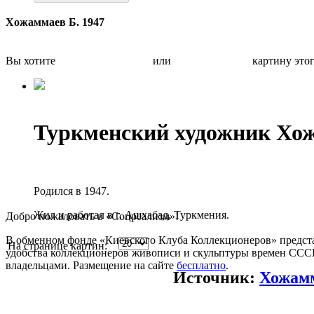
Хожаммаев Б. 1947
Вы хотите
Бесплатно оценить
или
Быстро продать
картину это
Туркменский художник Хо
Родился в 1947.
Жил и работал в г. Ашхабад, Туркмения.
Добро пожаловать в «Соцреализм»!
В обменном фонде «Киевского Клуба Коллекционеров» предста
На странице картин:
удобства коллекционеров живописи и скульптуры времен СССР.
владельцами. Размещение на сайте
бесплатно
.
Источник:
Хожам