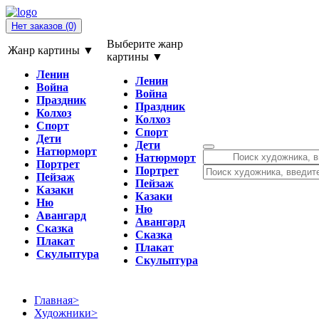
Нет заказов
(0)
Выберите жанр
Жанр картины ▼
картины ▼
Ленин
Ленин
Война
Война
Праздник
Праздник
Колхоз
Колхоз
Спорт
Спорт
Дети
Дети
Натюрморт
Натюрморт
Портрет
Портрет
Пейзаж
Пейзаж
Казаки
Казаки
Ню
Ню
Авангард
Авангард
Сказка
Сказка
Плакат
Плакат
Скульптура
Скульптура
Главная
>
Художники
>