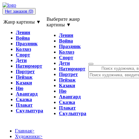
Нет заказов
(0)
Выберите жанр
Жанр картины ▼
картины ▼
Ленин
Ленин
Война
Война
Праздник
Праздник
Колхоз
Колхоз
Спорт
Спорт
Дети
Дети
Натюрморт
Натюрморт
Портрет
Портрет
Пейзаж
Пейзаж
Казаки
Казаки
Ню
Ню
Авангард
Авангард
Сказка
Сказка
Плакат
Плакат
Скульптура
Скульптура
Главная
>
Художники
>