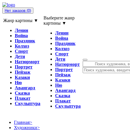
Нет заказов
(0)
Выберите жанр
Жанр картины ▼
картины ▼
Ленин
Ленин
Война
Война
Праздник
Праздник
Колхоз
Колхоз
Спорт
Спорт
Дети
Дети
Натюрморт
Натюрморт
Портрет
Портрет
Пейзаж
Пейзаж
Казаки
Казаки
Ню
Ню
Авангард
Авангард
Сказка
Сказка
Плакат
Плакат
Скульптура
Скульптура
Главная
>
Художники
>