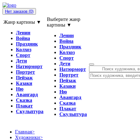
Нет заказов
(0)
Выберите жанр
Жанр картины ▼
картины ▼
Ленин
Ленин
Война
Война
Праздник
Праздник
Колхоз
Колхоз
Спорт
Спорт
Дети
Дети
Натюрморт
Натюрморт
Портрет
Портрет
Пейзаж
Пейзаж
Казаки
Казаки
Ню
Ню
Авангард
Авангард
Сказка
Сказка
Плакат
Плакат
Скульптура
Скульптура
Главная
>
Художники
>