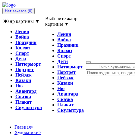
Нет заказов
(0)
Выберите жанр
Жанр картины ▼
картины ▼
Ленин
Ленин
Война
Война
Праздник
Праздник
Колхоз
Колхоз
Спорт
Спорт
Дети
Дети
Натюрморт
Натюрморт
Портрет
Портрет
Пейзаж
Пейзаж
Казаки
Казаки
Ню
Ню
Авангард
Авангард
Сказка
Сказка
Плакат
Плакат
Скульптура
Скульптура
Главная
>
Художники
>