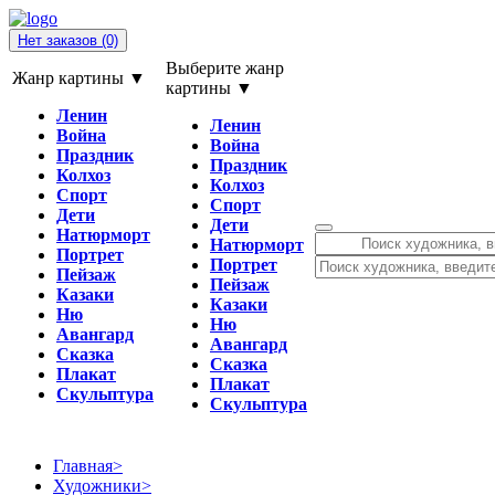
Нет заказов
(0)
Выберите жанр
Жанр картины ▼
картины ▼
Ленин
Ленин
Война
Война
Праздник
Праздник
Колхоз
Колхоз
Спорт
Спорт
Дети
Дети
Натюрморт
Натюрморт
Портрет
Портрет
Пейзаж
Пейзаж
Казаки
Казаки
Ню
Ню
Авангард
Авангард
Сказка
Сказка
Плакат
Плакат
Скульптура
Скульптура
Главная
>
Художники
>