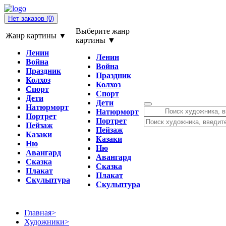
Нет заказов
(0)
Выберите жанр
Жанр картины ▼
картины ▼
Ленин
Ленин
Война
Война
Праздник
Праздник
Колхоз
Колхоз
Спорт
Спорт
Дети
Дети
Натюрморт
Натюрморт
Портрет
Портрет
Пейзаж
Пейзаж
Казаки
Казаки
Ню
Ню
Авангард
Авангард
Сказка
Сказка
Плакат
Плакат
Скульптура
Скульптура
Главная
>
Художники
>