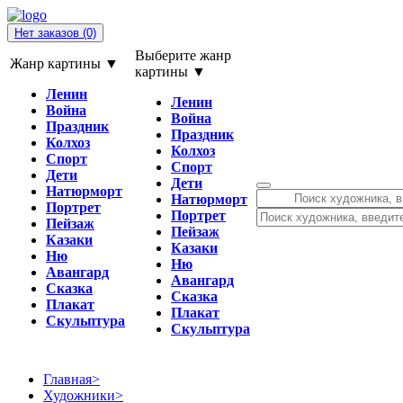
Нет заказов
(0)
Выберите жанр
Жанр картины ▼
картины ▼
Ленин
Ленин
Война
Война
Праздник
Праздник
Колхоз
Колхоз
Спорт
Спорт
Дети
Дети
Натюрморт
Натюрморт
Портрет
Портрет
Пейзаж
Пейзаж
Казаки
Казаки
Ню
Ню
Авангард
Авангард
Сказка
Сказка
Плакат
Плакат
Скульптура
Скульптура
Главная
>
Художники
>