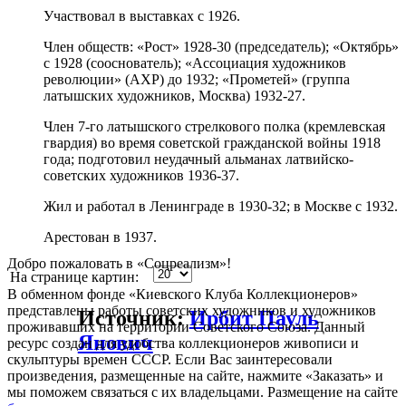
Участвовал в выставках с 1926.
Член обществ: «Рост» 1928-30 (председатель); «Октябрь»
с 1928 (сооснователь); «Ассоциация художников
революции» (АХР) до 1932; «Прометей» (группа
латышских художников, Москва) 1932-27.
Член 7-го латышского стрелкового полка (кремлевская
гвардия) во время советской гражданской войны 1918
года; подготовил неудачный альманах латвийско-
советских художников 1936-37.
Жил и работал в Ленинграде в 1930-32; в Москве с 1932.
Арестован в 1937.
Добро пожаловать в «Соцреализм»!
На странице картин:
В обменном фонде «Киевского Клуба Коллекционеров»
представлены работы советских художников и художников
Источник:
Ирбит Пауль
проживавших на территории Советского Союза. Данный
Янович
ресурс создан для удобства коллекционеров живописи и
скульптуры времен СССР. Если Вас заинтересовали
произведения, размещенные на сайте, нажмите «Заказать» и
мы поможем связаться с их владельцами. Размещение на сайте