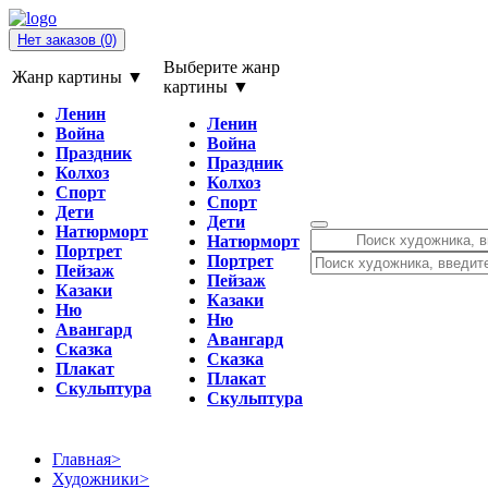
Нет заказов
(0)
Выберите жанр
Жанр картины ▼
картины ▼
Ленин
Ленин
Война
Война
Праздник
Праздник
Колхоз
Колхоз
Спорт
Спорт
Дети
Дети
Натюрморт
Натюрморт
Портрет
Портрет
Пейзаж
Пейзаж
Казаки
Казаки
Ню
Ню
Авангард
Авангард
Сказка
Сказка
Плакат
Плакат
Скульптура
Скульптура
Главная
>
Художники
>