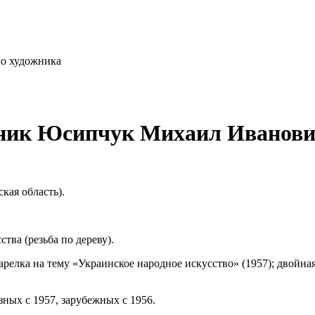
го художника
ник Юсипчук Михаил Иванов
кая область).
тва (резьба по дереву).
арелка на тему «Украинское народное искусство» (1957); двойная
зных с 1957, зарубежных с 1956.