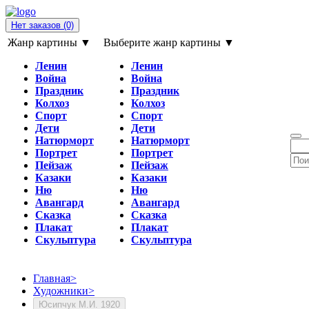
Нет заказов
(0)
Жанр картины ▼
Выберите жанр картины ▼
Ленин
Ленин
Война
Война
Праздник
Праздник
Колхоз
Колхоз
Спорт
Спорт
Дети
Дети
Натюрморт
Натюрморт
Портрет
Портрет
Пейзаж
Пейзаж
Казаки
Казаки
Ню
Ню
Авангард
Авангард
Сказка
Сказка
Плакат
Плакат
Скульптура
Скульптура
Главная
>
Художники
>
Юсипчук М.И. 1920