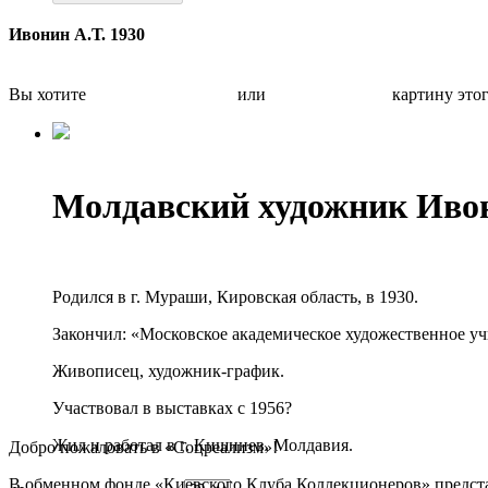
Ивонин А.Т. 1930
Вы хотите
Бесплатно оценить
или
Быстро продать
картину это
Молдавский художник Иво
Родился в г. Мураши, Кировская область, в 1930.
Закончил: «Московское академическое художественное уч
Живописец, художник-график.
Участвовал в выставках с 1956?
Жил и работал в г. Кишинев, Молдавия.
Добро пожаловать в «Соцреализм»!
В обменном фонде «Киевского Клуба Коллекционеров» предста