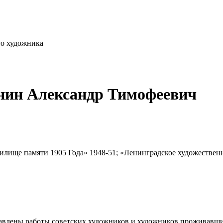
го художника
нин Александр Тимофеевич
илище памяти 1905 Года» 1948-51; «Ленинградское художествен
влены работы советских художников и художников проживавших