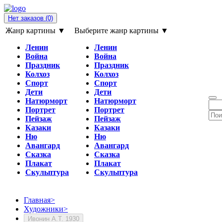
Нет заказов
(0)
Жанр картины ▼
Выберите жанр картины ▼
Ленин
Ленин
Война
Война
Праздник
Праздник
Колхоз
Колхоз
Спорт
Спорт
Дети
Дети
Натюрморт
Натюрморт
Портрет
Портрет
Пейзаж
Пейзаж
Казаки
Казаки
Ню
Ню
Авангард
Авангард
Сказка
Сказка
Плакат
Плакат
Скульптура
Скульптура
Главная
>
Художники
>
Ивонин А.Т. 1930