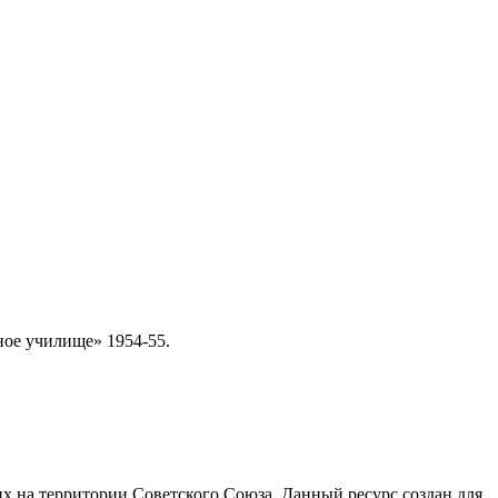
ное училище» 1954-55.
 на территории Советского Союза. Данный ресурс создан для