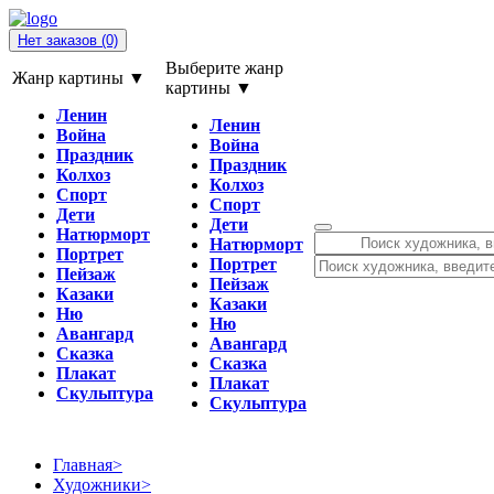
Нет заказов
(0)
Выберите жанр
Жанр картины ▼
картины ▼
Ленин
Ленин
Война
Война
Праздник
Праздник
Колхоз
Колхоз
Спорт
Спорт
Дети
Дети
Натюрморт
Натюрморт
Портрет
Портрет
Пейзаж
Пейзаж
Казаки
Казаки
Ню
Ню
Авангард
Авангард
Сказка
Сказка
Плакат
Плакат
Скульптура
Скульптура
Главная
>
Художники
>