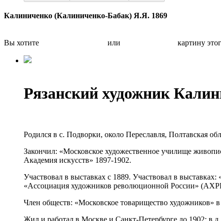
Калиниченко (Калиниченко-Бабак) Я.Я. 1869
Вы хотите
Бесплатно оценить
или
Быстро продать
картину это
Рязанский художник Калин
Родился в с. Подворки, около Переславля, Полтавская обл
Закончил: «Московское художественное училище живописи
Академия искусств» 1897-1902.
Участвовал в выставках с 1889. Участвовал в выставках
«Ассоциация художников революционной России» (АХРР
Член обществ: «Московское товарищество художников» в
Жил и работал в Москве и Санкт-Петербурге до 1902; в д. А