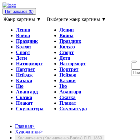
Нет заказов
(0)
Жанр картины ▼
Выберите жанр картины ▼
Ленин
Ленин
Война
Война
Праздник
Праздник
Колхоз
Колхоз
Спорт
Спорт
Дети
Дети
Натюрморт
Натюрморт
Портрет
Портрет
Пейзаж
Пейзаж
Казаки
Казаки
Ню
Ню
Авангард
Авангард
Сказка
Сказка
Плакат
Плакат
Скульптура
Скульптура
Главная
>
Художники
>
Калиниченко (Калиниченко-Бабак) Я.Я. 1869