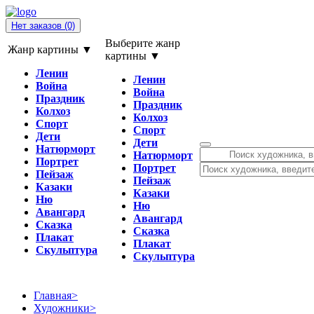
Нет заказов
(0)
Выберите жанр
Жанр картины ▼
картины ▼
Ленин
Ленин
Война
Война
Праздник
Праздник
Колхоз
Колхоз
Спорт
Спорт
Дети
Дети
Натюрморт
Натюрморт
Портрет
Портрет
Пейзаж
Пейзаж
Казаки
Казаки
Ню
Ню
Авангард
Авангард
Сказка
Сказка
Плакат
Плакат
Скульптура
Скульптура
Главная
>
Художники
>