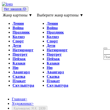
Нет заказов
(0)
Жанр картины ▼
Выберите жанр картины ▼
Ленин
Ленин
Война
Война
Праздник
Праздник
Колхоз
Колхоз
Спорт
Спорт
Дети
Дети
Натюрморт
Натюрморт
Портрет
Портрет
Пейзаж
Пейзаж
Казаки
Казаки
Ню
Ню
Авангард
Авангард
Сказка
Сказка
Плакат
Плакат
Скульптура
Скульптура
Главная
>
Художники
>
Калнмалис Я.К. 1939