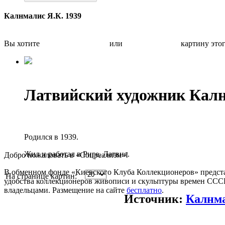
Калнмалис Я.К. 1939
Вы хотите
Бесплатно оценить
или
Быстро продать
картину это
Латвийский художник Кал
Родился в 1939.
Жил и работал в Риге, Латвия.
Добро пожаловать в «Соцреализм»!
В обменном фонде «Киевского Клуба Коллекционеров» предста
На странице картин:
удобства коллекционеров живописи и скульптуры времен СССР.
владельцами. Размещение на сайте
бесплатно
.
Источник:
Калнма