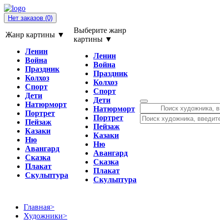
Нет заказов
(0)
Выберите жанр
Жанр картины ▼
картины ▼
Ленин
Ленин
Война
Война
Праздник
Праздник
Колхоз
Колхоз
Спорт
Спорт
Дети
Дети
Натюрморт
Натюрморт
Портрет
Портрет
Пейзаж
Пейзаж
Казаки
Казаки
Ню
Ню
Авангард
Авангард
Сказка
Сказка
Плакат
Плакат
Скульптура
Скульптура
Главная
>
Художники
>