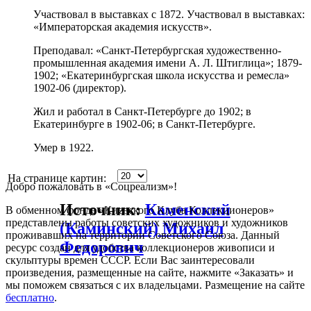
Участвовал в выставках с 1872. Участвовал в выставках:
«Императорская академия искусств».
Преподавал: «Санкт-Петербургская художественно-
промышленная академия имени А. Л. Штиглица»; 1879-
1902; «Екатеринбургская школа искусства и ремесла»
1902-06 (директор).
Жил и работал в Санкт-Петербурге до 1902; в
Екатеринбурге в 1902-06; в Санкт-Петербурге.
Умер в 1922.
На странице картин:
Добро пожаловать в «Соцреализм»!
Источник:
Каменский
В обменном фонде «Киевского Клуба Коллекционеров»
представлены работы советских художников и художников
(Каминский) Михаил
проживавших на территории Советского Союза. Данный
Федорович
ресурс создан для удобства коллекционеров живописи и
скульптуры времен СССР. Если Вас заинтересовали
произведения, размещенные на сайте, нажмите «Заказать» и
мы поможем связаться с их владельцами. Размещение на сайте
бесплатно
.