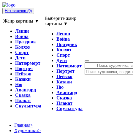
Нет заказов
(0)
Выберите жанр
Жанр картины ▼
картины ▼
Ленин
Ленин
Война
Война
Праздник
Праздник
Колхоз
Колхоз
Спорт
Спорт
Дети
Дети
Натюрморт
Натюрморт
Портрет
Портрет
Пейзаж
Пейзаж
Казаки
Казаки
Ню
Ню
Авангард
Авангард
Сказка
Сказка
Плакат
Плакат
Скульптура
Скульптура
Главная
>
Художники
>