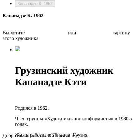
Капанадзе К. 1962
Капанадзе К. 1962
Вы хотите
Бесплатно оценить
или
Быстро продать
картину
этого художника
Грузинский художник
Капанадзе Кэти
Родился в 1962.
Член группы «Художники-нонконформисты» в 1980-х
годах.
Жил и работал в Тбилиси, Грузия.
Добро пожаловать в «Соцреализм»!