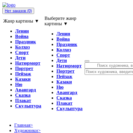
Нет заказов
(0)
Выберите жанр
Жанр картины ▼
картины ▼
Ленин
Ленин
Война
Война
Праздник
Праздник
Колхоз
Колхоз
Спорт
Спорт
Дети
Дети
Натюрморт
Натюрморт
Портрет
Портрет
Пейзаж
Пейзаж
Казаки
Казаки
Ню
Ню
Авангард
Авангард
Сказка
Сказка
Плакат
Плакат
Скульптура
Скульптура
Главная
>
Художники
>