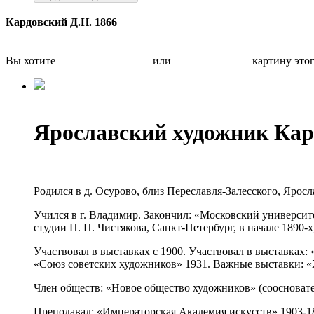
Кардовский Д.Н. 1866
Вы хотите
Бесплатно оценить
или
Быстро продать
картину это
Ярославский художник Ка
Родился в д. Осурово, близ Переславля-Залесского, Яросла
Учился в г. Владимир. Закончил: «Московский университ
студии П. П. Чистякова, Санкт-Петербург, в начале 1890
Участвовал в выставках с 1900. Участвовал в выставка
«Союз советских художников» 1931. Важные выставки: «
Член обществ: «Новое общество художников» (соосновате
Преподавал: «Императорская Академия искусств» 1903-18