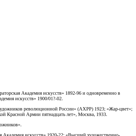
ч
раторская Академия искусств» 1892-96 и одновременно в
адемия искусств» 1900/01?-02.
 художников революционной России» (АХРР) 1923; «Жар-цвет»;
ой Красной Армии пятнадцать лет», Москва, 1933.
дожников».
ая Академия искусств» 1920-22; «Высший художественно-