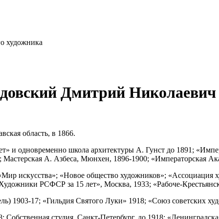
го художника
рдовский Дмитрий Николаеви
вская область, в 1866.
ет» и одновременно школа архитектуры А. Гунст до 1891; «Импе
-х; Мастерская А. Азбеса, Мюнхен, 1896-1900; «Императорская Ак
х: «Мир искусства»; «Новое общество художников»; «Ассоциация
Художники РСФСР за 15 лет», Москва, 1933; «Рабоче-Крестьянск
ль) 1903-17; «Гильдия Святого Луки» 1918; «Союз советских ху
; Собственная студия, Санкт-Петербург, до 1918; «Ленинградск