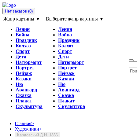
Нет заказов
(0)
Жанр картины ▼
Выберите жанр картины ▼
Ленин
Ленин
Война
Война
Праздник
Праздник
Колхоз
Колхоз
Спорт
Спорт
Дети
Дети
Натюрморт
Натюрморт
Портрет
Портрет
Пейзаж
Пейзаж
Казаки
Казаки
Ню
Ню
Авангард
Авангард
Сказка
Сказка
Плакат
Плакат
Скульптура
Скульптура
Главная
>
Художники
>
Кардовский Д.Н. 1866