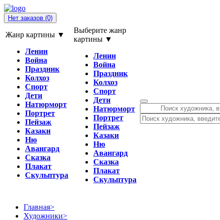
Нет заказов
(0)
Выберите жанр
Жанр картины ▼
картины ▼
Ленин
Ленин
Война
Война
Праздник
Праздник
Колхоз
Колхоз
Спорт
Спорт
Дети
Дети
Натюрморт
Натюрморт
Портрет
Портрет
Пейзаж
Пейзаж
Казаки
Казаки
Ню
Ню
Авангард
Авангард
Сказка
Сказка
Плакат
Плакат
Скульптура
Скульптура
Главная
>
Художники
>