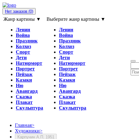
Нет заказов
(0)
Жанр картины ▼
Выберите жанр картины ▼
Ленин
Ленин
Война
Война
Праздник
Праздник
Колхоз
Колхоз
Спорт
Спорт
Дети
Дети
Натюрморт
Натюрморт
Портрет
Портрет
Пейзаж
Пейзаж
Казаки
Казаки
Ню
Ню
Авангард
Авангард
Сказка
Сказка
Плакат
Плакат
Скульптура
Скульптура
Главная
>
Художники
>
Карпунин А.П. 1951