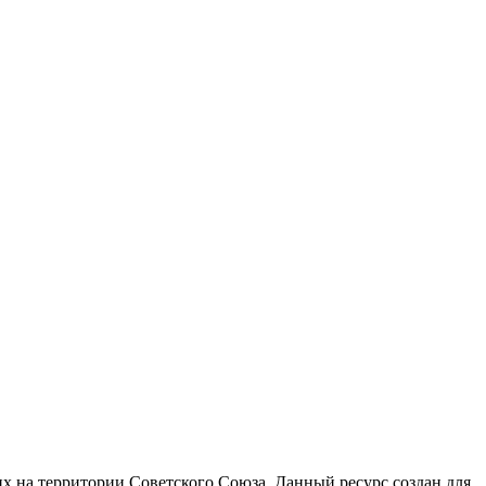
 на территории Советского Союза. Данный ресурс создан для