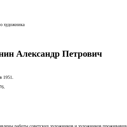
го художника
унин Александр Петрович
в 1951.
76.
влены работы советских художников и художников проживавших