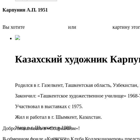
Карпунин А.П. 1951
Вы хотите
Бесплатно оценить
или
Быстро продать
картину это
Казахский художник Карп
Родился в г. Газелкент, Ташкентская область, Узбекистан, 
Закончил: «Ташкентское художественное училище» 1968-
Участвовал в выставках с 1975.
Жил и работал в г. Шымкент, Казахстан.
Умер в г. Шымкент в 1989.
Добро пожаловать в «Соцреализм»!
В обменном фонде «Киевского Клуба Коллекционеров» предста