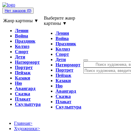
Нет заказов
(0)
Выберите жанр
Жанр картины ▼
картины ▼
Ленин
Ленин
Война
Война
Праздник
Праздник
Колхоз
Колхоз
Спорт
Спорт
Дети
Дети
Натюрморт
Натюрморт
Портрет
Портрет
Пейзаж
Пейзаж
Казаки
Казаки
Ню
Ню
Авангард
Авангард
Сказка
Сказка
Плакат
Плакат
Скульптура
Скульптура
Главная
>
Художники
>