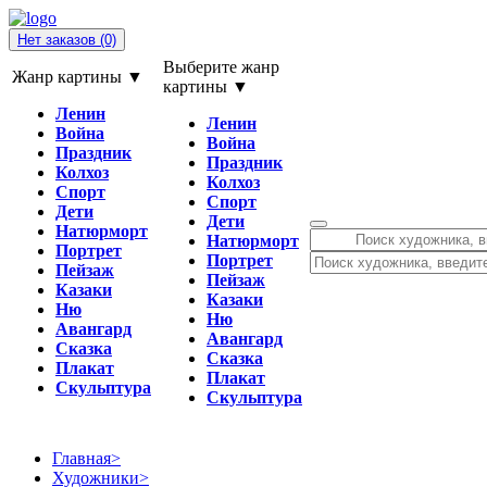
Нет заказов
(0)
Выберите жанр
Жанр картины ▼
картины ▼
Ленин
Ленин
Война
Война
Праздник
Праздник
Колхоз
Колхоз
Спорт
Спорт
Дети
Дети
Натюрморт
Натюрморт
Портрет
Портрет
Пейзаж
Пейзаж
Казаки
Казаки
Ню
Ню
Авангард
Авангард
Сказка
Сказка
Плакат
Плакат
Скульптура
Скульптура
Главная
>
Художники
>