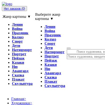
Нет заказов
(0)
Выберите жанр
Жанр картины ▼
картины ▼
Ленин
Ленин
Война
Война
Праздник
Праздник
Колхоз
Колхоз
Спорт
Спорт
Дети
Дети
Натюрморт
Натюрморт
Портрет
Портрет
Пейзаж
Пейзаж
Казаки
Казаки
Ню
Ню
Авангард
Авангард
Сказка
Сказка
Плакат
Плакат
Скульптура
Скульптура
Главная
>
Художники
>