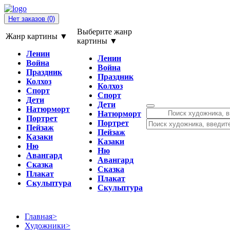
Нет заказов
(0)
Выберите жанр
Жанр картины ▼
картины ▼
Ленин
Ленин
Война
Война
Праздник
Праздник
Колхоз
Колхоз
Спорт
Спорт
Дети
Дети
Натюрморт
Натюрморт
Портрет
Портрет
Пейзаж
Пейзаж
Казаки
Казаки
Ню
Ню
Авангард
Авангард
Сказка
Сказка
Плакат
Плакат
Скульптура
Скульптура
Главная
>
Художники
>