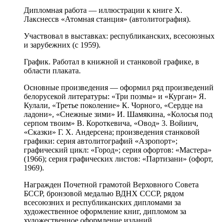
Дипломная работа — иллюстрации к книге X.
Лакснессв «Атомная станция» (автолитография).
Участвовал в выставках: республиканских, всесоюзных
и зарубежних (с 1959).
График. Работал в книжной и станковой графике, в
области плаката.
Основные произведения — оформил ряд произведений
белорусекой литературы: «Три позмы» и «Курган» Я.
Кулали, «Третье поколение» К. Чорного, «Сердце на
ладони», «Снежные зими» И. Шамякина, «Колосья под
серпом твоим» В. Короткевича, «Овод» 3. Войиич,
«Сказки» Г. X. Андерсена; произведения станковой
графики: серия автолитографий «Азропорт»;
графический цикл: «Город»; серия офортов: «Мастера»
(1966); серия графических листов: «Партизани» (офорт,
1969).
Награжден Почетной грамотой Верховного Совета
БССР, бронзовой медалью ВДНХ СССР, рядом
всесоюзних и республиканских дипломами за
художественное оформление книг, дипломом за
художественное оформление изданий,