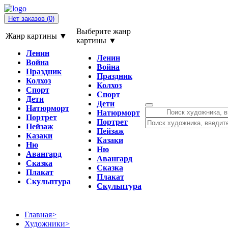
Нет заказов
(0)
Выберите жанр
Жанр картины ▼
картины ▼
Ленин
Ленин
Война
Война
Праздник
Праздник
Колхоз
Колхоз
Спорт
Спорт
Дети
Дети
Натюрморт
Натюрморт
Портрет
Портрет
Пейзаж
Пейзаж
Казаки
Казаки
Ню
Ню
Авангард
Авангард
Сказка
Сказка
Плакат
Плакат
Скульптура
Скульптура
Главная
>
Художники
>