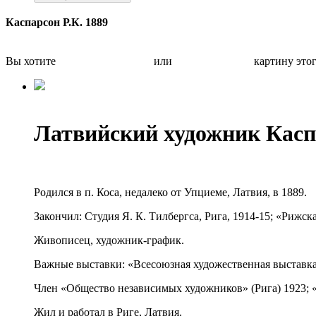
Каспарсон Р.К. 1889
Вы хотите
Бесплатно оценить
или
Быстро продать
картину это
Латвийский художник Кас
Родился в п. Коса, недалеко от Упциеме, Латвия, в 1889.
Закончил: Студия Я. К. Тилбергса, Рига, 1914-15; «Рижск
Живописец, художник-график.
Важные выставки: «Всесоюзная художественная выставка
Член «Общество независимых художников» (Рига) 1923; 
Жил и работал в Риге, Латвия.