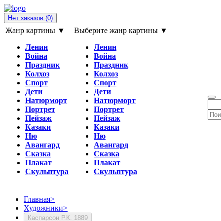
Нет заказов
(0)
Жанр картины ▼
Выберите жанр картины ▼
Ленин
Ленин
Война
Война
Праздник
Праздник
Колхоз
Колхоз
Спорт
Спорт
Дети
Дети
Натюрморт
Натюрморт
Портрет
Портрет
Пейзаж
Пейзаж
Казаки
Казаки
Ню
Ню
Авангард
Авангард
Сказка
Сказка
Плакат
Плакат
Скульптура
Скульптура
Главная
>
Художники
>
Каспарсон Р.К. 1889