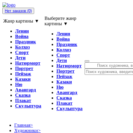
Нет заказов
(0)
Выберите жанр
Жанр картины ▼
картины ▼
Ленин
Ленин
Война
Война
Праздник
Праздник
Колхоз
Колхоз
Спорт
Спорт
Дети
Дети
Натюрморт
Натюрморт
Портрет
Портрет
Пейзаж
Пейзаж
Казаки
Казаки
Ню
Ню
Авангард
Авангард
Сказка
Сказка
Плакат
Плакат
Скульптура
Скульптура
Главная
>
Художники
>