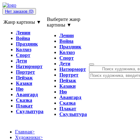
Нет заказов
(0)
Выберите жанр
Жанр картины ▼
картины ▼
Ленин
Ленин
Война
Война
Праздник
Праздник
Колхоз
Колхоз
Спорт
Спорт
Дети
Дети
Натюрморт
Натюрморт
Портрет
Портрет
Пейзаж
Пейзаж
Казаки
Казаки
Ню
Ню
Авангард
Авангард
Сказка
Сказка
Плакат
Плакат
Скульптура
Скульптура
Главная
>
Художники
>