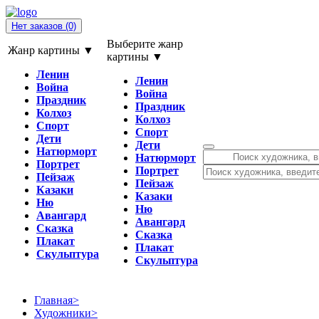
Нет заказов
(0)
Выберите жанр
Жанр картины ▼
картины ▼
Ленин
Ленин
Война
Война
Праздник
Праздник
Колхоз
Колхоз
Спорт
Спорт
Дети
Дети
Натюрморт
Натюрморт
Портрет
Портрет
Пейзаж
Пейзаж
Казаки
Казаки
Ню
Ню
Авангард
Авангард
Сказка
Сказка
Плакат
Плакат
Скульптура
Скульптура
Главная
>
Художники
>