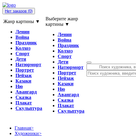
Нет заказов
(0)
Выберите жанр
Жанр картины ▼
картины ▼
Ленин
Ленин
Война
Война
Праздник
Праздник
Колхоз
Колхоз
Спорт
Спорт
Дети
Дети
Натюрморт
Натюрморт
Портрет
Портрет
Пейзаж
Пейзаж
Казаки
Казаки
Ню
Ню
Авангард
Авангард
Сказка
Сказка
Плакат
Плакат
Скульптура
Скульптура
Главная
>
Художники
>