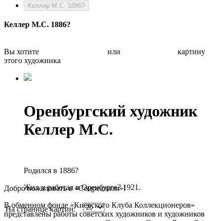
Келлер М.С. 1886?
Келлер М.С. 1886?
Вы хотите
Бесплатно оценить
или
Быстро продать
картину
этого художника
Оренбургский художник
Келлер М.С.
Родился в 1886?
Жил и работал в Оренбурге? 1921.
Добро пожаловать в «Соцреализм»!
В обменном фонде «Киевского Клуба Коллекционеров»
На странице картин:
представлены работы советских художников и художников