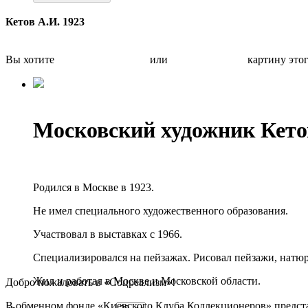
Кетов А.И. 1923
Вы хотите
Бесплатно оценить
или
Быстро продать
картину это
Московский художник Кет
Родился в Москве в 1923.
Не имел специального художественного образования.
Участвовал в выставках с 1966.
Специализировался на пейзажах. Рисовал пейзажи, натю
Жил и работал в Москве и Московской области.
Добро пожаловать в «Соцреализм»!
В обменном фонде «Киевского Клуба Коллекционеров» предста