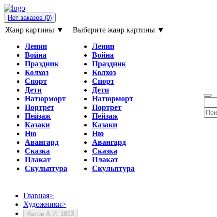
Нет заказов
(0)
Жанр картины ▼
Выберите жанр картины ▼
Ленин
Ленин
Война
Война
Праздник
Праздник
Колхоз
Колхоз
Спорт
Спорт
Дети
Дети
Натюрморт
Натюрморт
Портрет
Портрет
Пейзаж
Пейзаж
Казаки
Казаки
Ню
Ню
Авангард
Авангард
Сказка
Сказка
Плакат
Плакат
Скульптура
Скульптура
Главная
>
Художники
>
Кетов А.И. 1923