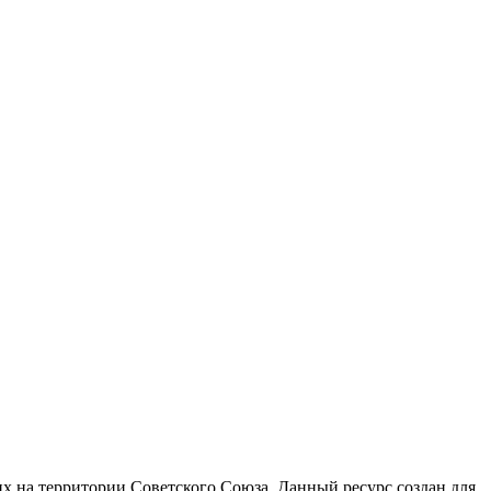
 на территории Советского Союза. Данный ресурс создан для