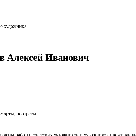
го художника
ов Алексей Иванович
рморты, портреты.
влены работы советских художников и художников проживавших