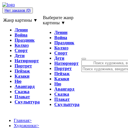
Нет заказов
(0)
Выберите жанр
Жанр картины ▼
картины ▼
Ленин
Ленин
Война
Война
Праздник
Праздник
Колхоз
Колхоз
Спорт
Спорт
Дети
Дети
Натюрморт
Натюрморт
Портрет
Портрет
Пейзаж
Пейзаж
Казаки
Казаки
Ню
Ню
Авангард
Авангард
Сказка
Сказка
Плакат
Плакат
Скульптура
Скульптура
Главная
>
Художники
>